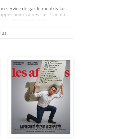
 un service de garde montréalais
ppes américaines sur l’Iran en
a dû retourner en Iran...
plus