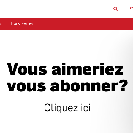
S
s
Hors-séries