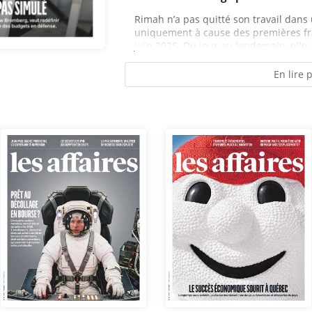
Rimah n’a pas quitté son travail dans
uniquement à cause des premières fra
juin 2025. Du jour au lendemain, elle 
En lire 