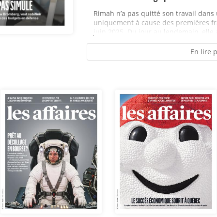
Rimah n’a pas quitté son travail dans
uniquement à cause des premières fra
juin 2025. Du jour au lendemain, elle 
En lire 