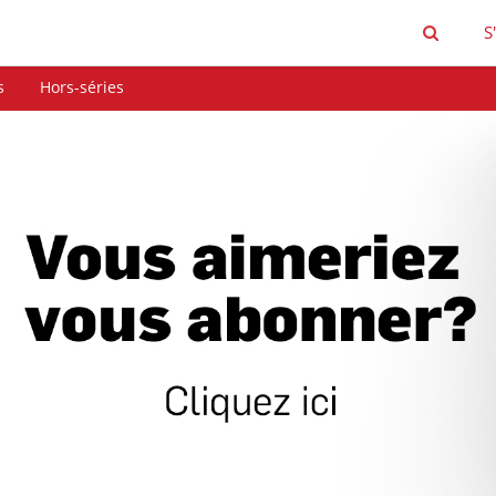
S
s
Hors-séries