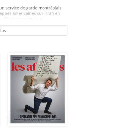
 un service de garde montréalais
ppes américaines sur l’Iran en
a dû retourner en Iran...
plus